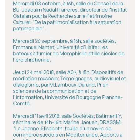
Mercredi 03 octobre, à 16h, salle du Conseil de la
BU: Joaquim Nadal I Farreres, directeur de l'Institut
Catalan pour la Recherche sur le Patrimoine
Culturel: "De la patrimonialisation à la saturation
patrimoniale".
Mercredi 26 septembre, à 16h, salle sociétés,
Emmanuel Nantet, Université d'Haïfa: Les
bateaux à fumier de Memphis IIe et IIIe siècles de
l'ère chrétienne.
Jeudi 24 mai 2018, salle A07, à 15h: Dispositifs de
médiation muséale: Témoignages, audiovisuel et
dialogisme, par M.Lamboux-Durand, Pr en
sciences de la communication et de
l'information, Université de Bourgogne Franche-
Comté.
Mercredi 11 avril 2018, salle Sociétés, Batiment Y,
séminaire de 14h-16h: Marine Jaouen, DRASSM:
"La Jeanne-Elisabeth: fouille d'un navire de
commerce suédois en Méditerranée. Apports à