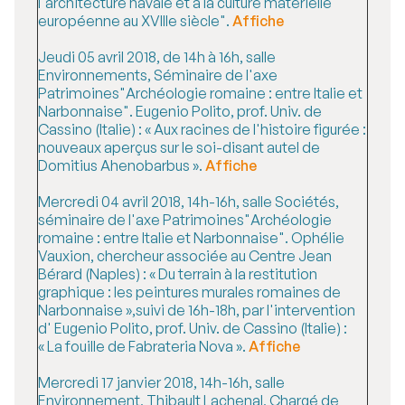
l'architecture navale et à la culture matérielle
européenne au XVIIIe siècle".
Affiche
Jeudi 05 avril 2018, de 14h à 16h, salle
Environnements, Séminaire de l'axe
Patrimoines"Archéologie romaine : entre Italie et
Narbonnaise". Eugenio Polito, prof. Univ. de
Cassino (Italie) : « Aux racines de l'histoire figurée :
nouveaux aperçus sur le soi-disant autel de
Domitius Ahenobarbus ».
Affiche
Mercredi 04 avril 2018, 14h-16h, salle Sociétés,
séminaire de l'axe Patrimoines"Archéologie
romaine : entre Italie et Narbonnaise". Ophélie
Vauxion, chercheur associée au Centre Jean
Bérard (Naples) : « Du terrain à la restitution
graphique : les peintures murales romaines de
Narbonnaise »,suivi de 16h-18h, par l'intervention
d' Eugenio Polito, prof. Univ. de Cassino (Italie) :
« La fouille de Fabrateria Nova ».
Affiche
Mercredi 17 janvier 2018, 14h-16h, salle
Environnement, Thibault Lachenal, Chargé de