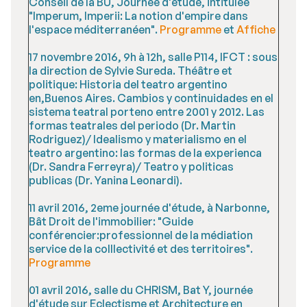
Conseil de la BU, Journée d'étude, intitulée
"Imperum, Imperii: La notion d'empire dans
l'espace méditerranéen".
Programme
et
Affiche
17 novembre 2016, 9h à 12h, salle P114, IFCT : sous
la direction de Sylvie Sureda. Théâtre et
politique: Historia del teatro argentino
en,Buenos Aires. Cambios y continuidades en el
sistema teatral porteno entre 2001 y 2012. Las
formas teatrales del periodo (Dr. Martin
Rodriguez)/ Idealismo y materialismo en el
teatro argentino: las formas de la experienca
(Dr. Sandra Ferreyra)/ Teatro y politicas
publicas (Dr. Yanina Leonardi).
11 avril 2016, 2eme journée d'étude, à Narbonne,
Bât Droit de l'immobilier: "Guide
conférencier:professionnel de la médiation
service de la colllectivité et des territoires".
Programme
01 avril 2016, salle du CHRISM, Bat Y, journée
d'étude sur Eclectisme et Architecture en