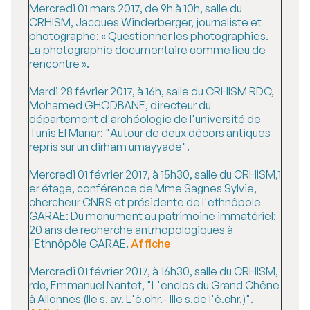
Mercredi 01 mars 2017, de 9h à 10h, salle du
CRHISM, Jacques Winderberger, journaliste et
photographe: « Questionner les photographies.
La photographie documentaire comme lieu de
rencontre ».
Mardi 28 février 2017, à 16h, salle du CRHISM RDC,
Mohamed GHODBANE, directeur du
département d'archéologie de l'université de
Tunis El Manar: "Autour de deux décors antiques
repris sur un dirham umayyade".
Mercredi 01 février 2017, à 15h30, salle du CRHISM,1
er étage, conférence de Mme Sagnes Sylvie,
chercheur CNRS et présidente de l'ethnôpole
GARAE: Du monument au patrimoine immatériel:
20 ans de recherche antrhopologiques à
l'Ethnôpôle GARAE.
Affiche
Mercredi 01 février 2017, à 16h30, salle du CRHISM,
rdc, Emmanuel Nantet, "L'enclos du Grand Chêne
à Allonnes (IIe s. av. L'è.chr.- IIIe s.de l'è.chr.)".