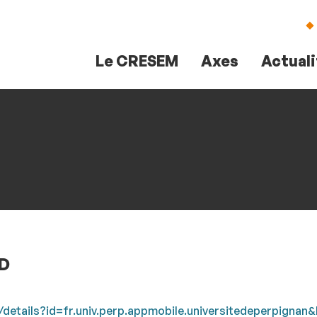
Aller
Navigation
Accès
Connexion
au
directs
contenu
Le CRESEM
Axes
Actual
VD
details?id=fr.univ.perp.appmobile.universitedeperpignan&