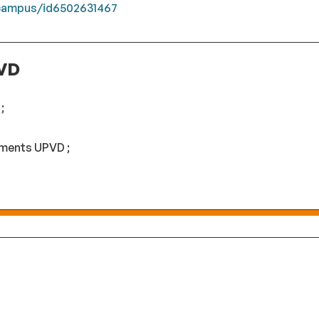
-campus/id6502631467
PVD
;
ements UPVD ;