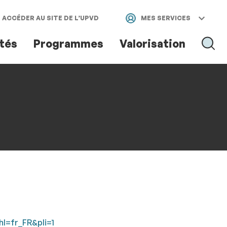
ACCÉDER AU SITE DE L’UPVD
MES SERVICES
ités
Programmes
Valorisation
RECH
hl=fr_FR&pli=1