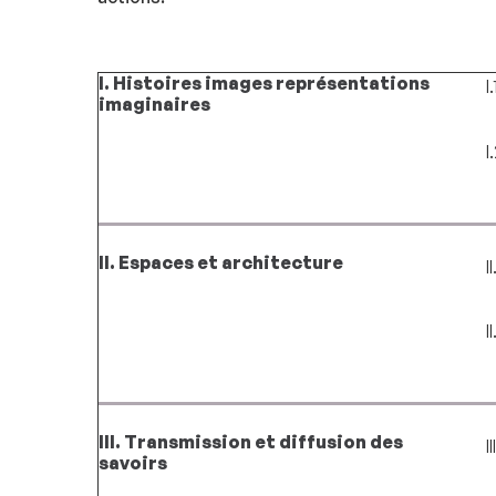
I. Histoires images représentations
I
imaginaires
I
II. Espaces et architecture
I
I
III. Transmission et diffusion des
I
savoirs