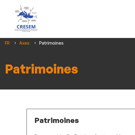
Vous
FR
Axes
Patrimoines
êtes
ici :
Patrimoines
Patrimoines