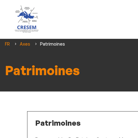
Vous
FR
Axes
Patrimoines
êtes
ici :
Patrimoines
Patrimoines