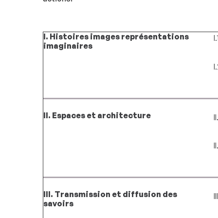
I. Histoires images représentations
I
imaginaires
I
II. Espaces et architecture
I
I
III. Transmission et diffusion des
I
savoirs