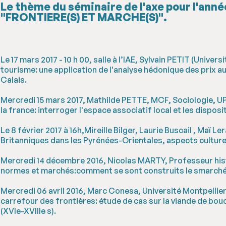
Le thème du séminaire de l'axe pour l'anné
"FRONTIERE(S) ET MARCHE(S)".
Le 17 mars 2017 - 10 h 00, salle à l’IAE, Sylvain PETIT (Univer
tourisme: une application de l'analyse hédonique des prix 
Calais.
Mercredi 15 mars 2017, Mathilde PETTE, MCF, Sociologie, UP
la france: interroger l'espace associatif local et les disposi
Le 8 février 2017 à 16h,Mireille Bilger, Laurie Buscail , Maï L
Britanniques dans les Pyrénées-Orientales, aspects culturels
Mercredi 14 décembre 2016, Nicolas MARTY, Professeur his
normes et marchés:comment se sont construits le smarchés 
Mercredi 06 avril 2016, Marc Conesa, Université Montpellier I
carrefour des frontières: étude de cas sur la viande de bo
(XVIe-XVIIIe s).