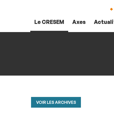
Aller
Navigation
Accès
Connexion
au
directs
contenu
Le CRESEM
Axes
Actual
VOIR LES ARCHIVES