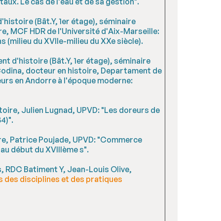
ux. Le cas de l'eau et de sa gestion".
'histoire (Bât.Y, 1er étage), séminaire
bre, MCF HDR de l'Université d'Aix-Marseille:
 (milieu du XVIIe-milieu du XXe siècle).
t d'histoire (Bât.Y, 1er étage), séminaire
 Codina, docteur en histoire, Departament de
teurs en Andorre à l'époque moderne:
toire, Julien Lugnad, UPVD: "Les doreurs de
4)".
oire, Patrice Poujade, UPVD: "Commerce
 au début du XVIIIème s".
s, RDC Batiment Y, Jean-Louis Olive,
s des disciplines et des pratiques