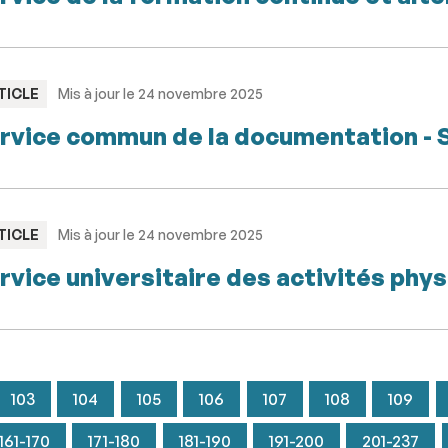
PE
TICLE
Mis à jour le 24 novembre 2025
rvice commun de la documentation -
PE
TICLE
Mis à jour le 24 novembre 2025
rvice universitaire des activités phy
103
104
105
106
107
108
109
161-170
171-180
181-190
191-200
201-237