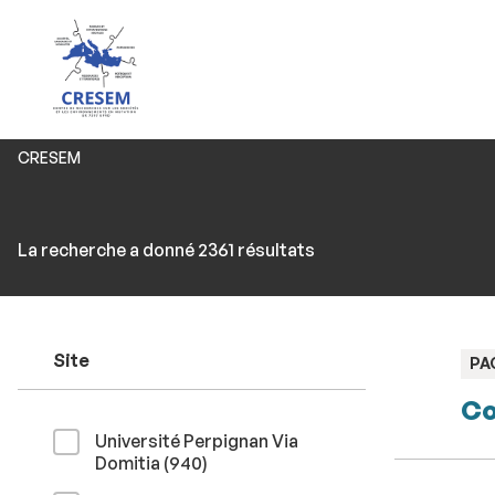
Vous
CRESEM
êtes
ici :
Rechercher
Accéder
La recherche a donné 2361 résultats
par
aux
mots-
résultats
clés
Site
TY
PA
:
Co
Université Perpignan Via
résultats
Domitia (940
)