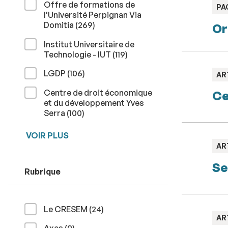
Offre de formations de
TY
PA
l'Université Perpignan Via
:
résultats
Domitia (269
)
Or
Institut Universitaire de
résultats
Technologie - IUT (119
)
résultats
LGDP (106
)
TY
AR
:
Centre de droit économique
Ce
et du développement Yves
résultats
Serra (100
)
VOIR PLUS
TY
AR
:
Se
Rubrique
résultats
Le CRESEM (24
)
TY
AR
:
résultats