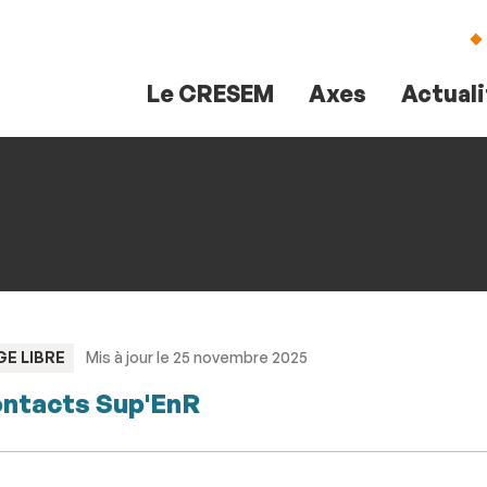
Aller
Navigation
Accès
Connexion
au
directs
contenu
Le CRESEM
Axes
Actual
PE
GE LIBRE
Mis à jour le 25 novembre 2025
ntacts Sup'EnR