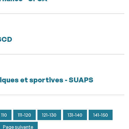
 SCD
siques et sportives - SUAPS
110
111-120
121-130
131-140
141-150
Page suivante