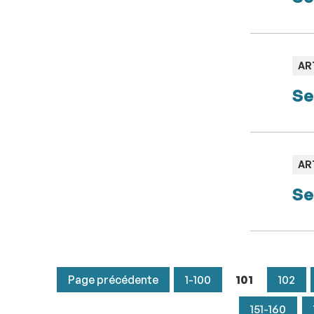
TY
AR
:
Se
TY
AR
:
Se
Page précédente
1-100
101
102
151-160