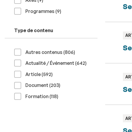
Axes (9
)
Se
résultats
Programmes (9
)
Type de contenu
TY
AR
:
Se
résultats
Autres contenus (806
)
résultats
Actualité / Événement (642
)
résultats
Article (592
)
TY
AR
:
résultats
Document (203
)
Se
résultats
Formation (118
)
TY
AR
:
Se