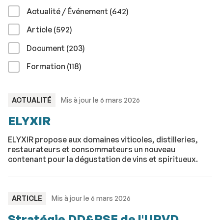
résultats
Actualité / Événement (642
)
résultats
Article (592
)
résultats
Document (203
)
résultats
Formation (118
)
TYPE
ACTUALITÉ
Mis à jour le 6 mars 2026
:
ELYXIR
ELYXIR propose aux domaines viticoles, distilleries,
restaurateurs et consommateurs un nouveau
contenant pour la dégustation de vins et spiritueux.
TYPE
ARTICLE
Mis à jour le 6 mars 2026
:
Stratégie DD&RSE de l'UPVD