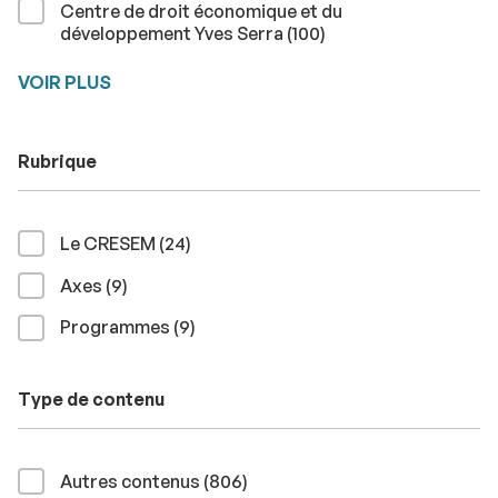
Centre de droit économique et du
résultats
développement Yves Serra (100
)
VOIR PLUS
Rubrique
résultats
Le CRESEM (24
)
résultats
Axes (9
)
résultats
Programmes (9
)
Type de contenu
résultats
Autres contenus (806
)