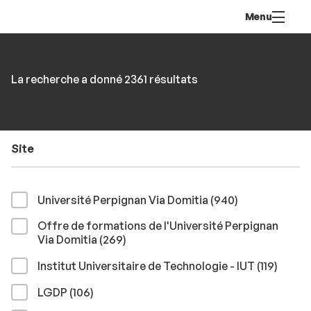
Aller
Navigation
Accès
Connexion
Menu
au
directs
contenu
Rechercher
RECHER
Accéder
La recherche a donné 2361 résultats
par
aux
mots-
résultats
clés
Site
résultats
Université Perpignan Via Domitia (940
)
Offre de formations de l'Université Perpignan
résultats
Via Domitia (269
)
résult
Institut Universitaire de Technologie - IUT (119
)
résultats
LGDP (106
)