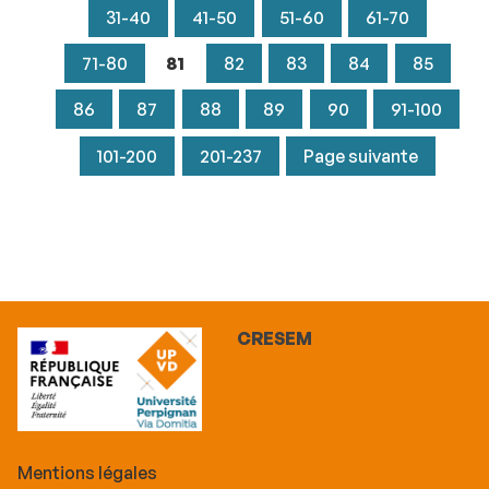
31-40
41-50
51-60
61-70
71-80
81
82
83
84
85
86
87
88
89
90
91-100
101-200
201-237
Page suivante
CRESEM
Mentions légales