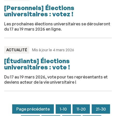
:
[Personnels] Élections
universitaires : votez !
Les prochaines élections universitaires se dérouleront
du 17 au 19 mars 2026 en ligne.
TYPE
ACTUALITÉ
Mis à jour le 4 mars 2026
:
[Étudiants] Élections
universitaires : vote !
Du 17 au 19 mars 2026, vote pour tes représentants et
deviens acteur de la vie universitaire !
Page précédente
1-10
11-20
21-30