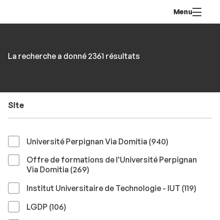
Aller
Navigation
Accès
Connexion
Menu
au
directs
contenu
Rechercher
RECHER
Accéder
La recherche a donné 2361 résultats
par
aux
mots-
résultats
clés
Site
résultats
Université Perpignan Via Domitia (940
)
Offre de formations de l'Université Perpignan
résultats
Via Domitia (269
)
résult
Institut Universitaire de Technologie - IUT (119
)
résultats
LGDP (106
)