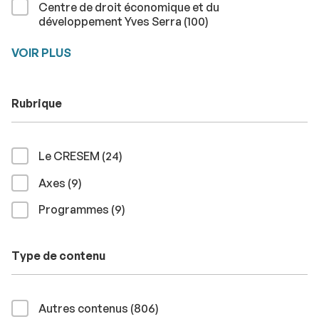
Centre de droit économique et du
résultats
développement Yves Serra (100
)
VOIR PLUS
Rubrique
résultats
Le CRESEM (24
)
résultats
Axes (9
)
résultats
Programmes (9
)
Type de contenu
résultats
Autres contenus (806
)