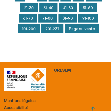
21-30
31-40
41-50
51-60
61-70
71-80
81-90
91-100
101-200
201-237
Page suivante
CRESEM
Mentions légales
Accessibilité