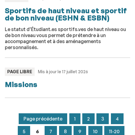
:
Sportifs de haut niveau et sportif
de bon niveau (ESHN & ESBN)
Le statut d’Étudiant.es sportifs.ves de haut niveau ou
de bon niveau vous permet de prétendre à un
accompagnement et à des aménagements
personnalisés.
TYPE
PAGE LIBRE
Mis à jour le 17 juillet 2026
:
Missions
Page précédente
1
2
3
4
5
6
7
8
9
10
11-20