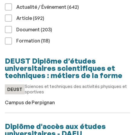
résultats
Actualité / Événement (642
)
résultats
Article (592
)
résultats
Document (203
)
résultats
Formation (118
)
DEUST Diplôme d’études
universitaires scientifiques et
techniques : métiers de la forme
Sciences et techniques des activités physiques et
DEUST
sportives
Campus de Perpignan
Diplôme d'accès aux études
universitaires - DAEU