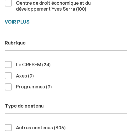
Centre de droit économique et du
résultats
développement Yves Serra (100
)
VOIR PLUS
Rubrique
résultats
Le CRESEM (24
)
résultats
Axes (9
)
résultats
Programmes (9
)
Type de contenu
résultats
Autres contenus (806
)