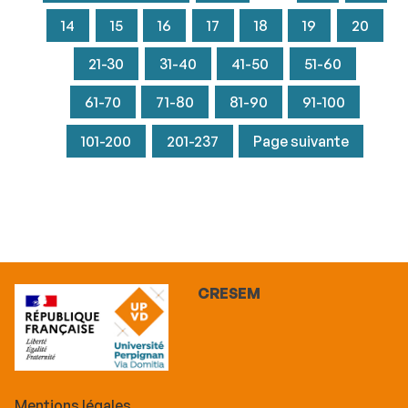
14
15
16
17
18
19
20
21-30
31-40
41-50
51-60
61-70
71-80
81-90
91-100
101-200
201-237
Page suivante
CRESEM
Mentions légales