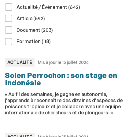
résultats
Actualité / Événement (642
)
résultats
Article (592
)
résultats
Document (203
)
résultats
Formation (118
)
TYPE
ACTUALITÉ
Mis à jour le 15 juillet 2026
:
Solen Perrochon : son stage en
Indonésie
« Au fil des semaines, je gagne en autonomie,
j'apprends à reconnaître des dizaines d'espèces de
poissons tropicaux et je collabore avec une équipe
internationale de chercheurs et de plongeurs. »
TYPE
ACTUALITÉ
Mis à jour le 15 juillet 2026