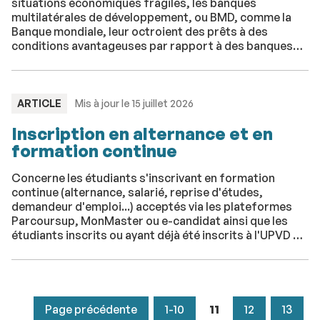
situations économiques fragiles, les banques
multilatérales de développement, ou BMD, comme la
Banque mondiale, leur octroient des prêts à des
conditions avantageuses par rapport à des banques
commerciales et aux marchés financiers. Quel est leur
secret pour éviter des pertes sur ces opérations ? La
réponse se trouve du côté du statut de créancier
privilégié ou preferred creditor status.
TYPE
ARTICLE
Mis à jour le 15 juillet 2026
:
Inscription en alternance et en
formation continue
Concerne les étudiants s'inscrivant en formation
continue (alternance, salarié, reprise d'études,
demandeur d'emploi...) acceptés via les plateformes
Parcoursup, MonMaster ou e-candidat ainsi que les
étudiants inscrits ou ayant déjà été inscrits à l'UPVD et
souhaitant se réinscrire en formation continue.
Page précédente
1-10
11
12
13