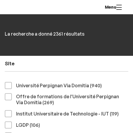
Aller
Navigation
Accès
Connexion
Menu
au
directs
contenu
Rechercher
RECHER
Accéder
La recherche a donné 2361 résultats
par
aux
mots-
résultats
clés
Site
résultats
Université Perpignan Via Domitia (940
)
Offre de formations de l'Université Perpignan
résultats
Via Domitia (269
)
résult
Institut Universitaire de Technologie - IUT (119
)
résultats
LGDP (106
)