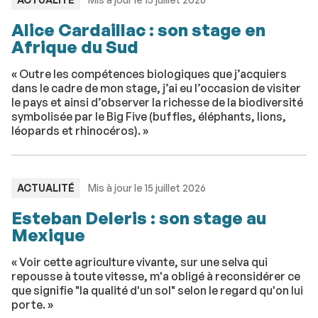
:
Alice Cardaillac : son stage en
Afrique du Sud
« Outre les compétences biologiques que j’acquiers
dans le cadre de mon stage, j’ai eu l’occasion de visiter
le pays et ainsi d’observer la richesse de la biodiversité
symbolisée par le Big Five (buffles, éléphants, lions,
léopards et rhinocéros). »
TYPE
ACTUALITÉ
Mis à jour le 15 juillet 2026
:
Esteban Deleris : son stage au
Mexique
« Voir cette agriculture vivante, sur une selva qui
repousse à toute vitesse, m'a obligé à reconsidérer ce
que signifie "la qualité d'un sol" selon le regard qu'on lui
porte. »