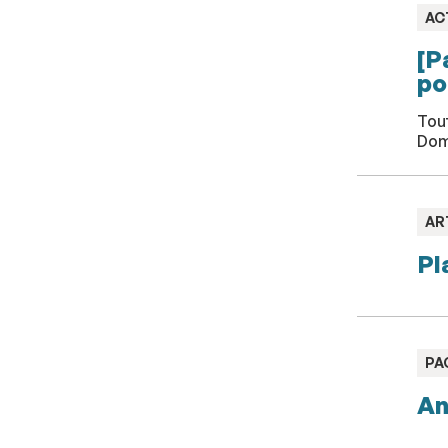
TY
AC
:
[P
po
Tout
Domi
TY
AR
:
Pl
TY
PA
:
An