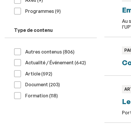
Axes (9
)
:
Em
résultats
Programmes (9
)
Au 
l'U
Type de contenu
TY
PA
résultats
Autres contenus (806
)
:
Co
résultats
Actualité / Événement (642
)
résultats
Article (592
)
résultats
Document (203
)
TY
AR
:
résultats
Formation (118
)
Le
Port