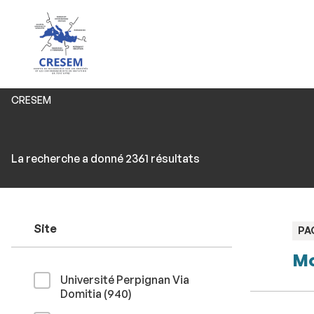
Vous
CRESEM
êtes
ici :
Rechercher
Accéder
La recherche a donné 2361 résultats
par
aux
mots-
résultats
clés
Site
TY
PA
:
Mo
Université Perpignan Via
résultats
Domitia (940
)