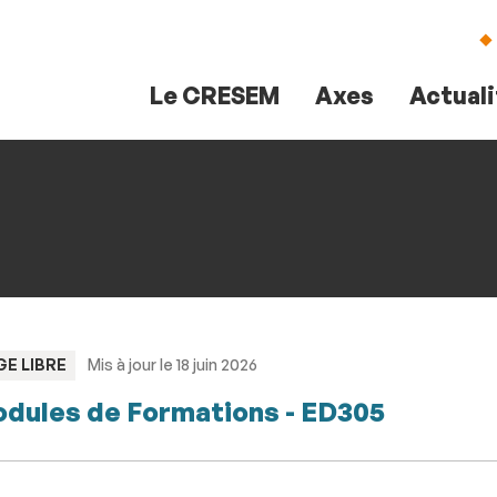
Aller
Navigation
Accès
Connexion
au
directs
contenu
Le CRESEM
Axes
Actual
PE
GE LIBRE
Mis à jour le 18 juin 2026
dules de Formations - ED305