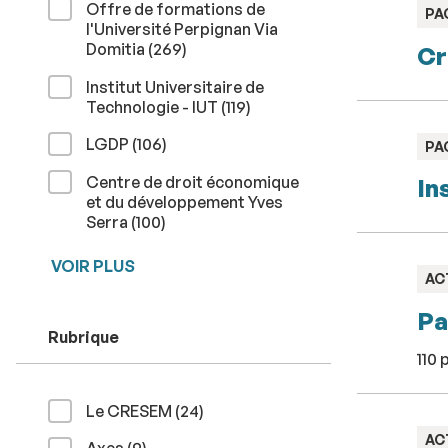
Offre de formations de
TY
PA
l'Université Perpignan Via
:
résultats
Domitia (269
)
Cr
Institut Universitaire de
résultats
Technologie - IUT (119
)
résultats
LGDP (106
)
TY
PA
:
Centre de droit économique
In
et du développement Yves
résultats
Serra (100
)
VOIR PLUS
TY
AC
:
Pa
Rubrique
110 
résultats
Le CRESEM (24
)
TY
AC
résultats