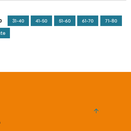
0
31-40
41-50
51-60
61-70
71-80
nte