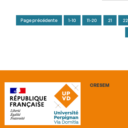
Page précédente
1-10
11-20
21
22
CRESEM