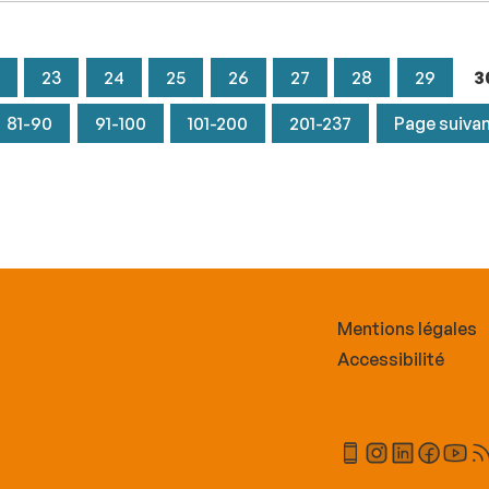
23
24
25
26
27
28
29
3
81-90
91-100
101-200
201-237
Page suiva
Mentions légales
Accessibilité