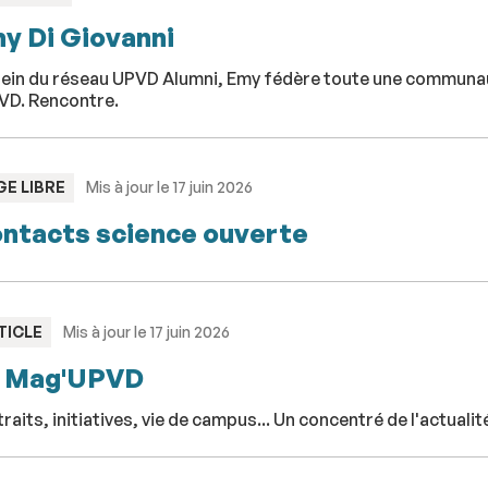
y Di Giovanni
sein du réseau UPVD Alumni, Emy fédère toute une communa
PVD. Rencontre.
PE
GE LIBRE
Mis à jour le 17 juin 2026
ntacts science ouverte
PE
TICLE
Mis à jour le 17 juin 2026
 Mag'UPVD
raits, initiatives, vie de campus... Un concentré de l'actuali