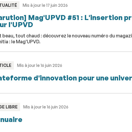
PE
TUALITÉ
Mis à jour le 17 juin 2026
arution] Mag'UPVD #51 : L'insertion pr
ur l'UPVD
 beau, tout chaud : découvrez le nouveau numéro du magazine
tia : le Mag'UPVD.
PE
TICLE
Mis à jour le 16 juin 2026
ateforme d'innovation pour une univ
PE
GE LIBRE
Mis à jour le 16 juin 2026
nuaire