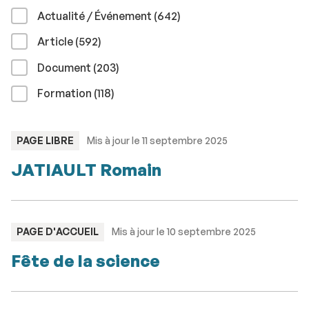
résultats
Actualité / Événement (642
)
résultats
Article (592
)
résultats
Document (203
)
résultats
Formation (118
)
TYPE
PAGE LIBRE
Mis à jour le 11 septembre 2025
:
JATIAULT Romain
TYPE
PAGE D'ACCUEIL
Mis à jour le 10 septembre 2025
:
Fête de la science