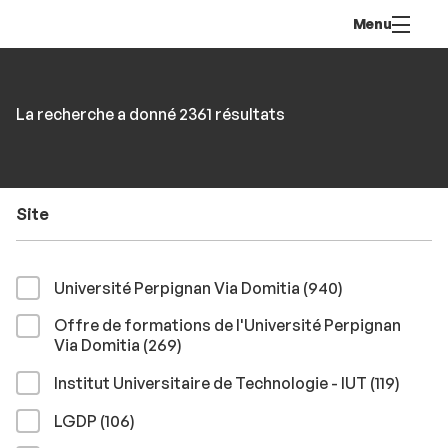
Aller
Navigation
Accès
Connexion
Menu
au
directs
contenu
Rechercher
RECHER
Accéder
La recherche a donné 2361 résultats
par
aux
mots-
résultats
clés
Site
résultats
Université Perpignan Via Domitia (940
)
Offre de formations de l'Université Perpignan
résultats
Via Domitia (269
)
résult
Institut Universitaire de Technologie - IUT (119
)
résultats
LGDP (106
)