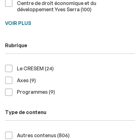
Centre de droit économique et du
résultats
développement Yves Serra (100
)
VOIR PLUS
Rubrique
résultats
Le CRESEM (24
)
résultats
Axes (9
)
résultats
Programmes (9
)
Type de contenu
résultats
Autres contenus (806
)