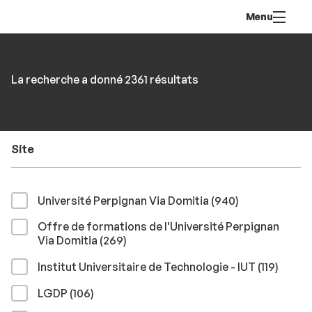
Aller
Navigation
Accès
Connexion
Menu
au
directs
contenu
Rechercher
RECHER
Accéder
La recherche a donné 2361 résultats
par
aux
mots-
résultats
clés
Site
résultats
Université Perpignan Via Domitia (940
)
Offre de formations de l'Université Perpignan
résultats
Via Domitia (269
)
résult
Institut Universitaire de Technologie - IUT (119
)
résultats
LGDP (106
)