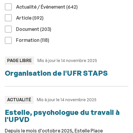
résultats
Actualité / Événement (642
)
résultats
Article (592
)
résultats
Document (203
)
résultats
Formation (118
)
TYPE
PAGE LIBRE
Mis à jour le 14 novembre 2025
:
Organisation de l'UFR STAPS
TYPE
ACTUALITÉ
Mis à jour le 14 novembre 2025
:
Estelle, psychologue du travail à
l'UPVD
Depuis le mois d'octobre 2025, Estelle Place