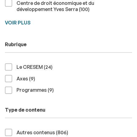
Centre de droit économique et du
résultats
développement Yves Serra (100
)
VOIR PLUS
Rubrique
résultats
Le CRESEM (24
)
résultats
Axes (9
)
résultats
Programmes (9
)
Type de contenu
résultats
Autres contenus (806
)