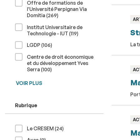
Offre de formations de
l'Université Perpignan Via
résultats
Domitia (269
)
TY
AR
:
Institut Universitaire de
St
résultats
Technologie - IUT (119
)
La t
résultats
LGDP (106
)
Centre de droit économique
et du développement Yves
résultats
Serra (100
)
TY
AC
:
Ma
VOIR PLUS
Port
Rubrique
TY
AC
:
résultats
Le CRESEM (24
)
Ma
résultats