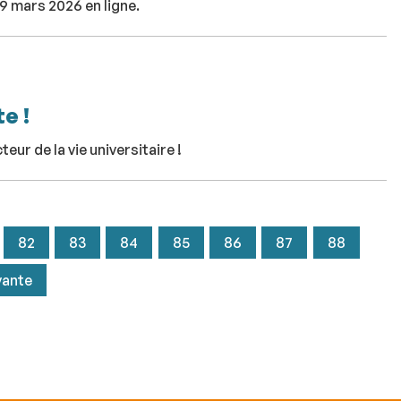
19 mars 2026 en ligne.
e !
ur de la vie universitaire !
82
83
84
85
86
87
88
vante