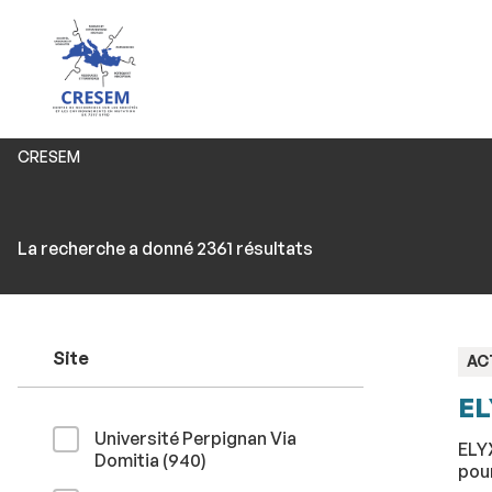
Vous
CRESEM
êtes
ici :
Rechercher
Accéder
La recherche a donné 2361 résultats
par
aux
mots-
résultats
clés
Site
TY
AC
:
EL
Université Perpignan Via
ELY
résultats
Domitia (940
)
pour