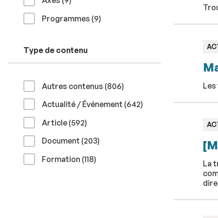
Axes (9
)
Trou
résultats
Programmes (9
)
TY
AC
Type de contenu
:
Ma
résultats
Les
Autres contenus (806
)
résultats
Actualité / Événement (642
)
résultats
Article (592
)
TY
AC
:
résultats
Document (203
)
[M
résultats
Formation (118
)
La t
com
dire