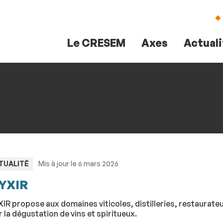
Aller
Navigation
Accès
Connexion
au
directs
contenu
Le CRESEM
Axes
Actual
PE
TUALITÉ
Mis à jour le 6 mars 2026
YXIR
XIR propose aux domaines viticoles, distilleries, restaura
 la dégustation de vins et spiritueux.