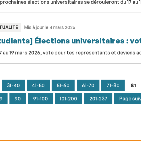
prochaines élections universitaires se dérouleront du 17 au 
PE
TUALITÉ
Mis à jour le 4 mars 2026
tudiants] Élections universitaires : vot
7 au 19 mars 2026, vote pour tes représentants et deviens acte
31-40
41-50
51-60
61-70
71-80
81
9
90
91-100
101-200
201-237
Page sui