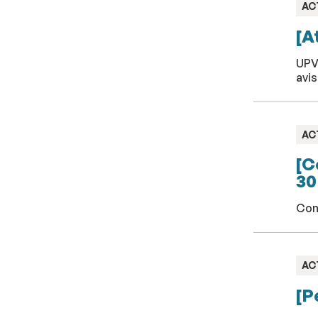
TY
AC
:
[A
UPVD
avis
TY
AC
:
[C
30
Con
TY
AC
:
[P