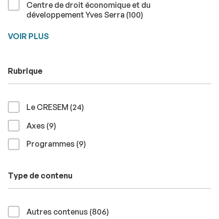
Centre de droit économique et du
résultats
développement Yves Serra (100
)
VOIR PLUS
Rubrique
résultats
Le CRESEM (24
)
résultats
Axes (9
)
résultats
Programmes (9
)
Type de contenu
résultats
Autres contenus (806
)