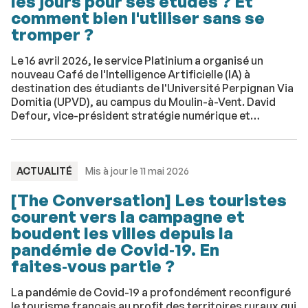
les jours pour ses études ? Et
comment bien l'utiliser sans se
tromper ?
Le 16 avril 2026, le service Platinium a organisé un
nouveau Café de l'Intelligence Artificielle (IA) à
destination des étudiants de l'Université Perpignan Via
Domitia (UPVD), au campus du Moulin-à-Vent. David
Defour, vice-président stratégie numérique et
intelligence artificielle, et Blaise Bretonnet, ingénieur
pédagogique au service Platinium, ont animé cette
séance autour de l’usage de l’IA par les étudiants de
l’UPVD.
TYPE
ACTUALITÉ
Mis à jour le 11 mai 2026
:
[The Conversation] Les touristes
courent vers la campagne et
boudent les villes depuis la
pandémie de Covid‑19. En
faites‑vous partie ?
La pandémie de Covid-19 a profondément reconfiguré
le tourisme français au profit des territoires ruraux qui