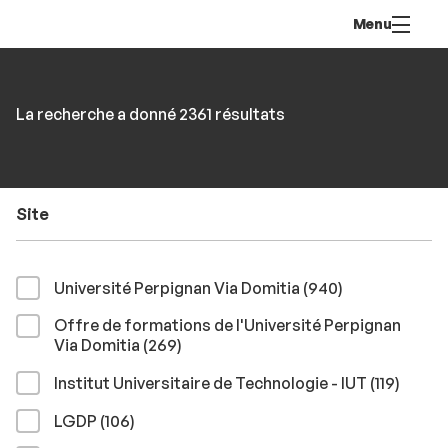
Aller
Navigation
Accès
Connexion
Menu
au
directs
contenu
Rechercher
RECHER
Accéder
La recherche a donné 2361 résultats
par
aux
mots-
résultats
clés
Site
résultats
Université Perpignan Via Domitia (940
)
Offre de formations de l'Université Perpignan
résultats
Via Domitia (269
)
résult
Institut Universitaire de Technologie - IUT (119
)
résultats
LGDP (106
)