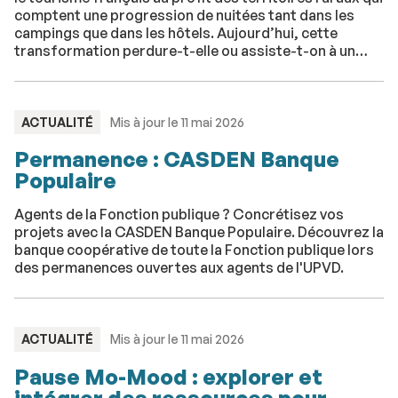
comptent une progression de nuitées tant dans les
campings que dans les hôtels. Aujourd’hui, cette
transformation perdure-t-elle ou assiste-t-on à un
retour à la normale ? Explication en cartes et en
données.
TYPE
ACTUALITÉ
Mis à jour le 11 mai 2026
:
Permanence : CASDEN Banque
Populaire
Agents de la Fonction publique ? Concrétisez vos
projets avec la CASDEN Banque Populaire. Découvrez la
banque coopérative de toute la Fonction publique lors
des permanences ouvertes aux agents de l'UPVD.
TYPE
ACTUALITÉ
Mis à jour le 11 mai 2026
:
Pause Mo-Mood : explorer et