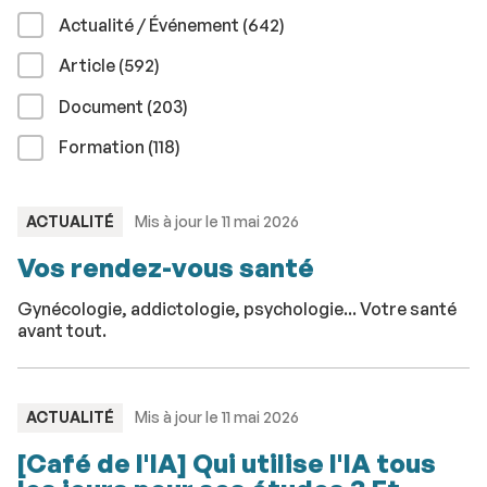
résultats
Actualité / Événement (642
)
résultats
Article (592
)
résultats
Document (203
)
résultats
Formation (118
)
TYPE
ACTUALITÉ
Mis à jour le 11 mai 2026
:
Vos rendez-vous santé
Gynécologie, addictologie, psychologie... Votre santé
avant tout.
TYPE
ACTUALITÉ
Mis à jour le 11 mai 2026
:
[Café de l'IA] Qui utilise l'IA tous