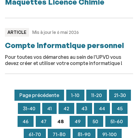
Maquettes Licence Chimie
TYPE
ARTICLE
Mis à jour le 6 mai 2026
:
Compte informatique personnel
Pour toutes vos démarches au sein de l'UPVD vous
devez créer et utiliser votre compte informatique !
Page précédente
1-10
11-20
21-30
31-40
41
42
43
44
45
46
47
48
49
50
51-60
61-70
71-80
81-90
91-100