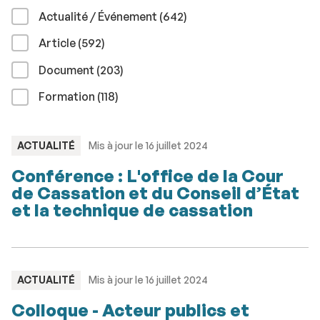
résultats
Actualité / Événement (642
)
résultats
Article (592
)
résultats
Document (203
)
résultats
Formation (118
)
TYPE
ACTUALITÉ
Mis à jour le 16 juillet 2024
:
Conférence : L'office de la Cour
de Cassation et du Conseil d’État
et la technique de cassation
TYPE
ACTUALITÉ
Mis à jour le 16 juillet 2024
:
Colloque - Acteur publics et