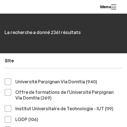
Aller
Navigation
Accès
Connexion
Menu
au
directs
contenu
Rechercher
RECHER
Accéder
La recherche a donné 2361 résultats
par
aux
mots-
résultats
clés
Site
résultats
Université Perpignan Via Domitia (940
)
Offre de formations de l'Université Perpignan
résultats
Via Domitia (269
)
résult
Institut Universitaire de Technologie - IUT (119
)
résultats
LGDP (106
)