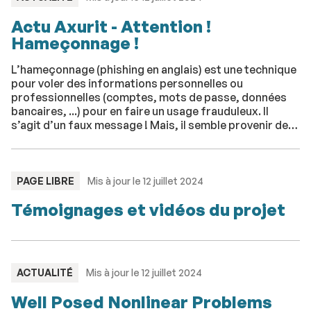
:
Actu Axurit - Attention !
Hameçonnage !
L’hameçonnage (phishing en anglais) est une technique
pour voler des informations personnelles ou
professionnelles (comptes, mots de passe, données
bancaires, ...) pour en faire un usage frauduleux. Il
s’agit d’un faux message ! Mais, il semble provenir de
banques, de réseaux sociaux, d’opérateurs de
téléphonie, de fournisseurs d’énergie, de sites de
commerce en ligne, d'administrations, etc. et il vous
demande d'agir au plus vite. N'en faites rien !
TYPE
PAGE LIBRE
Mis à jour le 12 juillet 2024
:
Témoignages et vidéos du projet
TYPE
ACTUALITÉ
Mis à jour le 12 juillet 2024
:
Well Posed Nonlinear Problems