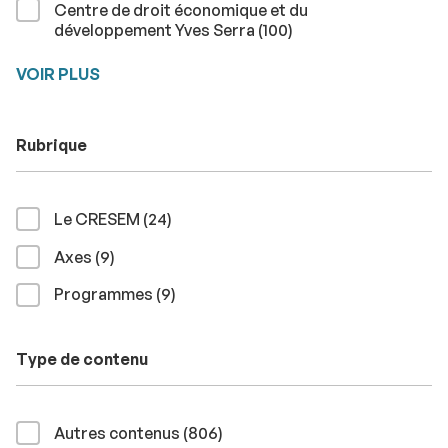
Centre de droit économique et du
résultats
développement Yves Serra (100
)
VOIR PLUS
Rubrique
résultats
Le CRESEM (24
)
résultats
Axes (9
)
résultats
Programmes (9
)
Type de contenu
résultats
Autres contenus (806
)