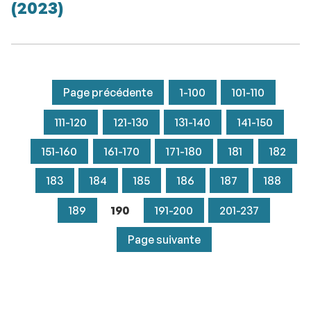
(2023)
Page précédente
1-100
101-110
111-120
121-130
131-140
141-150
151-160
161-170
171-180
181
182
183
184
185
186
187
188
189
190
191-200
201-237
Page suivante