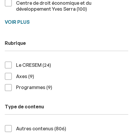
Centre de droit économique et du
résultats
développement Yves Serra (100
)
VOIR PLUS
Rubrique
résultats
Le CRESEM (24
)
résultats
Axes (9
)
résultats
Programmes (9
)
Type de contenu
résultats
Autres contenus (806
)