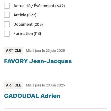
résultats
Actualité / Événement (642
)
résultats
Article (592
)
résultats
Document (203
)
résultats
Formation (118
)
TYPE
ARTICLE
Mis à jour le 23 juin 2025
:
FAVORY Jean-Jacques
TYPE
ARTICLE
Mis à jour le 23 juin 2025
:
CADOUDAL Adrien