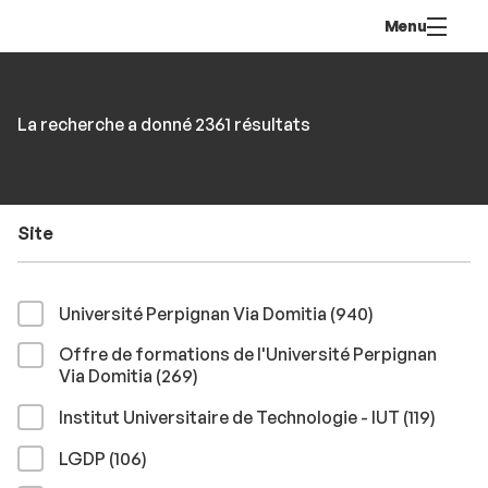
Aller
Navigation
Accès
Connexion
Menu
au
directs
contenu
Rechercher
RECHER
Accéder
La recherche a donné 2361 résultats
par
aux
mots-
résultats
clés
Site
résultats
Université Perpignan Via Domitia (940
)
Offre de formations de l'Université Perpignan
résultats
Via Domitia (269
)
résult
Institut Universitaire de Technologie - IUT (119
)
résultats
LGDP (106
)