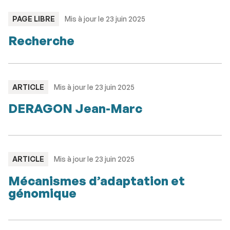
TYPE
PAGE LIBRE
Mis à jour le 23 juin 2025
:
Recherche
TYPE
ARTICLE
Mis à jour le 23 juin 2025
:
DERAGON Jean-Marc
TYPE
ARTICLE
Mis à jour le 23 juin 2025
:
Mécanismes d’adaptation et
génomique