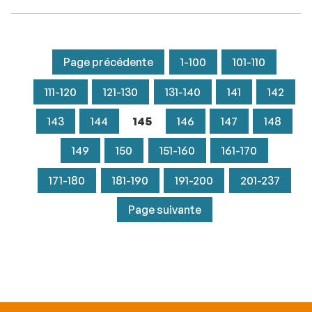
perte économique de 1 500 milliards d'euros.
Page précédente
1-100
101-110
111-120
121-130
131-140
141
142
143
144
145
146
147
148
149
150
151-160
161-170
171-180
181-190
191-200
201-237
Page suivante