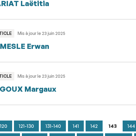
RIAT Laëtitia
PE
TICLE
Mis à jour le 23 juin 2025
MESLE Erwan
PE
TICLE
Mis à jour le 23 juin 2025
EGOUX Margaux
-120
121-130
131-140
141
142
143
144