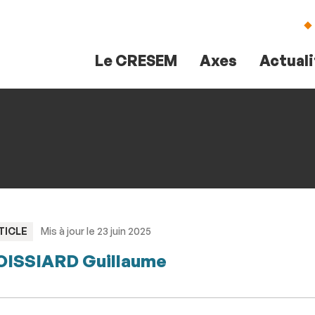
Aller
Navigation
Accès
Connexion
au
directs
contenu
Le CRESEM
Axes
Actual
PE
TICLE
Mis à jour le 23 juin 2025
ISSIARD Guillaume