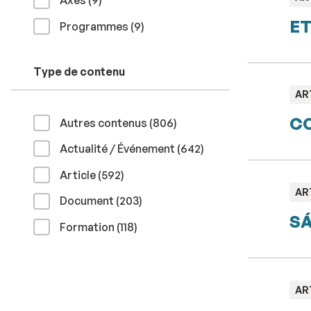
Axes (9
)
:
ET
résultats
Programmes (9
)
Type de contenu
TY
AR
:
CO
résultats
Autres contenus (806
)
résultats
Actualité / Événement (642
)
résultats
Article (592
)
TY
AR
résultats
Document (203
)
:
SÁ
résultats
Formation (118
)
TY
AR
: