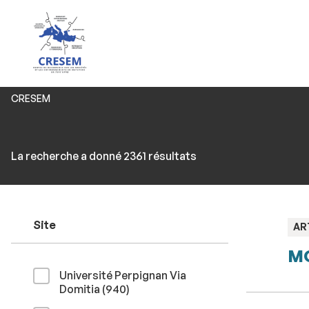
Vous
CRESEM
êtes
ici :
Rechercher
Accéder
La recherche a donné 2361 résultats
par
aux
mots-
résultats
clés
Site
TY
AR
:
MO
Université Perpignan Via
résultats
Domitia (940
)