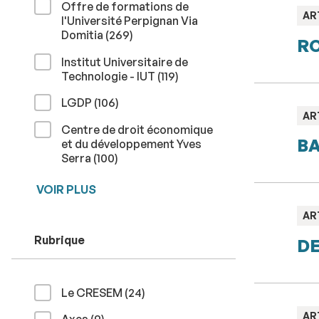
Offre de formations de
TY
AR
l'Université Perpignan Via
:
résultats
Domitia (269
)
RO
Institut Universitaire de
résultats
Technologie - IUT (119
)
résultats
LGDP (106
)
TY
AR
:
Centre de droit économique
BA
et du développement Yves
résultats
Serra (100
)
VOIR PLUS
TY
AR
:
Rubrique
DE
résultats
Le CRESEM (24
)
TY
AR
résultats