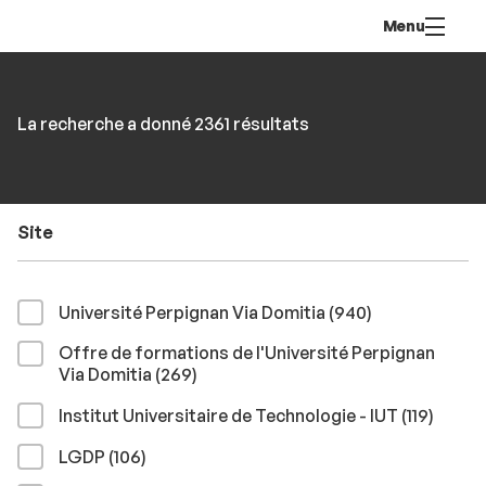
Aller
Navigation
Accès
Connexion
Menu
au
directs
contenu
Rechercher
RECHER
Accéder
La recherche a donné 2361 résultats
par
aux
mots-
résultats
clés
Site
résultats
Université Perpignan Via Domitia (940
)
Offre de formations de l'Université Perpignan
résultats
Via Domitia (269
)
résult
Institut Universitaire de Technologie - IUT (119
)
résultats
LGDP (106
)