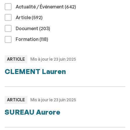
résultats
Actualité / Événement (642
)
résultats
Article (592
)
résultats
Document (203
)
résultats
Formation (118
)
TYPE
ARTICLE
Mis à jour le 23 juin 2025
:
CLEMENT Lauren
TYPE
ARTICLE
Mis à jour le 23 juin 2025
:
SUREAU Aurore