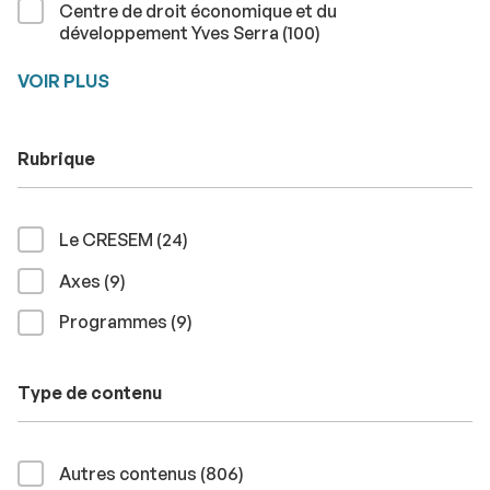
Centre de droit économique et du
résultats
développement Yves Serra (100
)
VOIR PLUS
Rubrique
résultats
Le CRESEM (24
)
résultats
Axes (9
)
résultats
Programmes (9
)
Type de contenu
résultats
Autres contenus (806
)