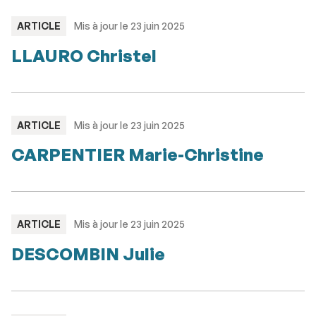
TYPE
ARTICLE
Mis à jour le 23 juin 2025
:
LLAURO Christel
TYPE
ARTICLE
Mis à jour le 23 juin 2025
:
CARPENTIER Marie-Christine
TYPE
ARTICLE
Mis à jour le 23 juin 2025
:
DESCOMBIN Julie