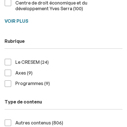
Centre de droit économique et du
résultats
développement Yves Serra (100
)
VOIR PLUS
Rubrique
résultats
Le CRESEM (24
)
résultats
Axes (9
)
résultats
Programmes (9
)
Type de contenu
résultats
Autres contenus (806
)