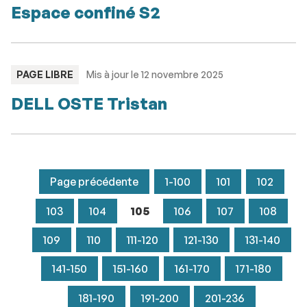
Espace confiné S2
TYPE
PAGE LIBRE
Mis à jour le 12 novembre 2025
:
DELL OSTE Tristan
Page précédente
1-100
101
102
103
104
105
106
107
108
109
110
111-120
121-130
131-140
141-150
151-160
161-170
171-180
181-190
191-200
201-236