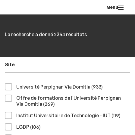
Aller
Navigation
Accès
Connexion
Menu
au
directs
contenu
Rechercher
RECHER
Accéder
La recherche a donné 2354 résultats
par
aux
mots-
résultats
clés
Site
résultats
Université Perpignan Via Domitia (933
)
Offre de formations de l'Université Perpignan
résultats
Via Domitia (269
)
résult
Institut Universitaire de Technologie - IUT (119
)
résultats
LGDP (106
)