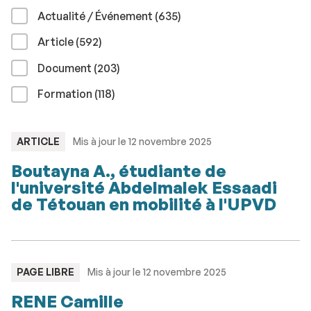
résultats
Actualité / Événement (635
)
résultats
Article (592
)
résultats
Document (203
)
résultats
Formation (118
)
TYPE
ARTICLE
Mis à jour le 12 novembre 2025
:
Boutayna A., étudiante de
l'université Abdelmalek Essaadi
de Tétouan en mobilité à l'UPVD
TYPE
PAGE LIBRE
Mis à jour le 12 novembre 2025
:
RENE Camille