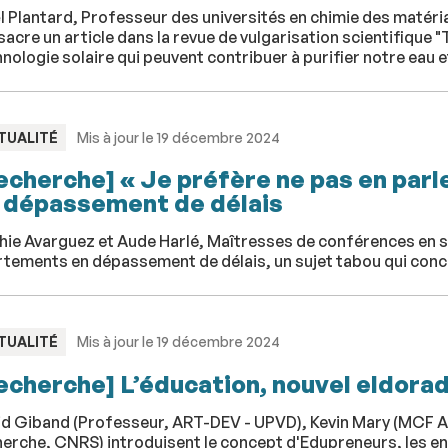
 Plantard, Professeur des universités en chimie des matéri
acre un article dans la revue de vulgarisation scientifique
nologie solaire qui peuvent contribuer à purifier notre eau
PE
TUALITÉ
Mis à jour le 19 décembre 2024
echerche] « Je préfère ne pas en parl
 dépassement de délais
ie Avarguez et Aude Harlé, Maîtresses de conférences en soc
rtements en dépassement de délais, un sujet tabou qui conc
PE
TUALITÉ
Mis à jour le 19 décembre 2024
echerche] L’éducation, nouvel eldorad
id Giband (Professeur, ART-DEV - UPVD), Kevin Mary (MCF 
erche, CNRS) introduisent le concept d'Edupreneurs, les en