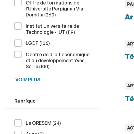
Offre de formations de
TY
PA
l'Université Perpignan Via
:
résultats
Domitia (269
)
Ar
Institut Universitaire de
résultats
Technologie - IUT (119
)
résultats
LGDP (106
)
TY
AR
:
Centre de droit économique
Té
et du développement Yves
résultats
Serra (100
)
VOIR PLUS
TY
AR
:
Té
Rubrique
résultats
Le CRESEM (24
)
TY
AC
:
résultats