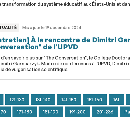
la transformation du système éducatif aux États-Unis et d
PE
TUALITÉ
Mis à jour le 19 décembre 2024
ntretien] À la rencontre de Dimitri G
nversation" de l’UPVD
 d'en savoir plus sur "The Conversation", le Collège Doctora
imitri Garncarzyk. Maître de conférences à l'UPVD, Dimitri est
a de vulgarisation scientifique.
121-130
131-140
141-150
151-160
161
170
171-180
181-190
191-200
201-236
Pa