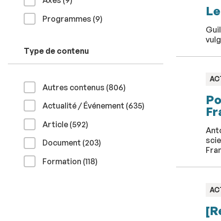
Axes (9
)
Le
résultats
Programmes (9
)
Gui
vulg
Type de contenu
TY
AC
résultats
Autres contenus (806
)
:
Po
résultats
Actualité / Événement (635
)
Fr
résultats
Article (592
)
Anto
scie
résultats
Document (203
)
Fra
résultats
Formation (118
)
TY
AC
:
[R