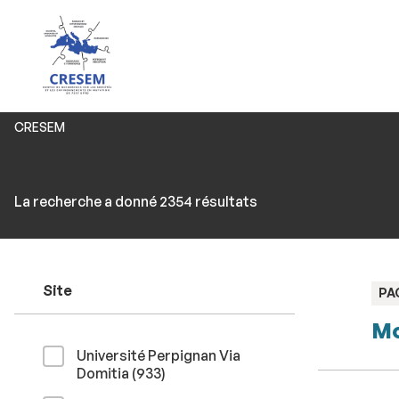
Vous
CRESEM
êtes
ici :
Rechercher
Accéder
La recherche a donné 2354 résultats
par
aux
mots-
résultats
clés
Site
TY
PA
:
Mo
Université Perpignan Via
résultats
Domitia (933
)