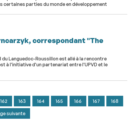
ans certaines parties du monde en développement
arncarzyk, correspondant "The
l du Languedoc-Roussillon est allé à la rencontre
 à l'initiative d'un partenariat entre l'UPVD et le
162
163
164
165
166
167
168
ge suivante