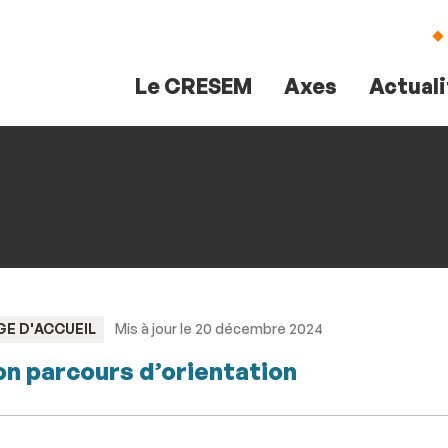
Aller
Navigation
Accès
Connexion
au
directs
contenu
Le CRESEM
Axes
Actual
PE
GE D'ACCUEIL
Mis à jour le 20 décembre 2024
n parcours d’orientation