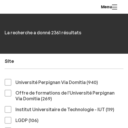
Aller
Navigation
Accès
Connexion
Menu
au
directs
contenu
Rechercher
RECHER
Accéder
La recherche a donné 2361 résultats
par
aux
mots-
résultats
clés
Site
résultats
Université Perpignan Via Domitia (940
)
Offre de formations de l'Université Perpignan
résultats
Via Domitia (269
)
résult
Institut Universitaire de Technologie - IUT (119
)
résultats
LGDP (106
)