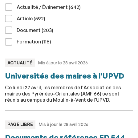
résultats
Actualité / Événement (642
)
résultats
Article (592
)
résultats
Document (203
)
résultats
Formation (118
)
TYPE
ACTUALITÉ
Mis à jour le 28 avril 2026
:
Universités des maires à l'UPVD
Ce lundi 27 avril, les membres de l'Association des
maires des Pyrénées-Orientales (AMF 66) se sont
réunis au campus du Moulin-à-Vent de l'UPVD.
TYPE
PAGE LIBRE
Mis à jour le 28 avril 2026
:
Documents de référence ED 544