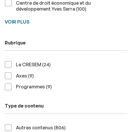
Centre de droit économique et du
résultats
développement Yves Serra (100
)
VOIR PLUS
Rubrique
résultats
Le CRESEM (24
)
résultats
Axes (9
)
résultats
Programmes (9
)
Type de contenu
résultats
Autres contenus (806
)