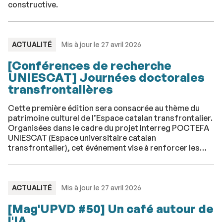
constructive.
TYPE
ACTUALITÉ
Mis à jour le 27 avril 2026
:
[Conférences de recherche
UNIESCAT] Journées doctorales
transfrontalières
Cette première édition sera consacrée au thème du
patrimoine culturel de l’Espace catalan transfrontalier.
Organisées dans le cadre du projet Interreg POCTEFA
UNIESCAT (Espace universitaire catalan
transfrontalier), cet événement vise à renforcer les
dynamiques de coopération et favoriser les échanges
entre les jeunes chercheurs de l'Université de Gérone
(UdG) et de l'UVPD.
TYPE
ACTUALITÉ
Mis à jour le 27 avril 2026
:
[Mag'UPVD #50] Un café autour de
l'IA