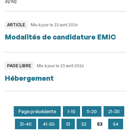
31/10)
TYPE
ARTICLE
Mis à jour le 23 avril 2026
:
Modalités de candidature EMIC
TYPE
PAGE LIBRE
Mis à jour le 23 avril 2026
:
Hébergement
Page précédente
1-10
11-20
21-30
31-40
41-50
51
52
53
54