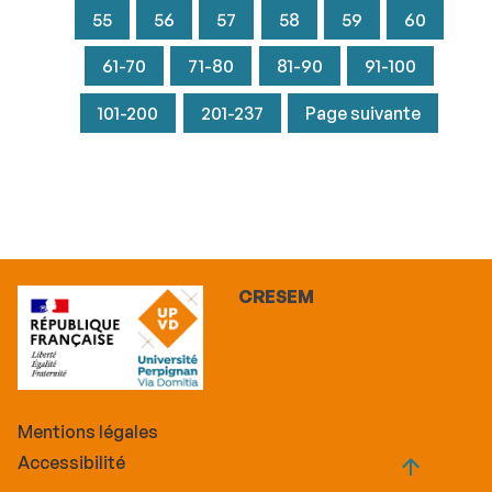
55
56
57
58
59
60
61-70
71-80
81-90
91-100
101-200
201-237
Page suivante
CRESEM
Mentions légales
Accessibilité