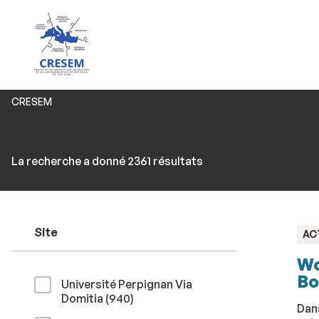
Vous
CRESEM
êtes
ici :
Rechercher
Accéder
La recherche a donné 2361 résultats
par
aux
mots-
résultats
clés
Site
TY
AC
:
Wo
Bo
Université Perpignan Via
résultats
Domitia (940
)
Dans