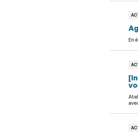
TY
AC
:
Ag
En é
TY
AC
:
[I
vo
Atel
ave
TY
AC
: