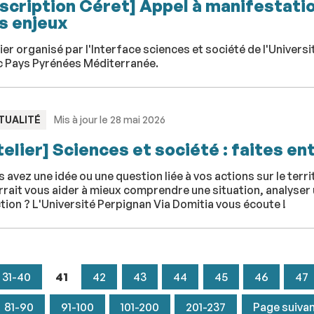
nscription Céret] Appel à manifestatio
s enjeux
ier organisé par l'Interface sciences et société de l'Univer
c Pays Pyrénées Méditerranée.
PE
TUALITÉ
Mis à jour le 28 mai 2026
telier] Sciences et société : faites en
 avez une idée ou une question liée à vos actions sur le terr
rait vous aider à mieux comprendre une situation, analyser
tion ? L'Université Perpignan Via Domitia vous écoute !
31-40
41
42
43
44
45
46
47
81-90
91-100
101-200
201-237
Page suiva