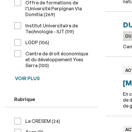
nat
Offre de formations de
l'Université Perpignan Via
résultats
Domitia (269
)
DU
Institut Universitaire de
résultats
Technologie - IUT (119
)
DU
résultats
LGDP (106
)
Cam
Centre de droit économique
et du développement Yves
résultats
Serra (100
)
TY
AC
:
VOIR PLUS
[M
En 
Rubrique
de d
de 
résultats
Le CRESEM (24
)
TY
AC
résultats