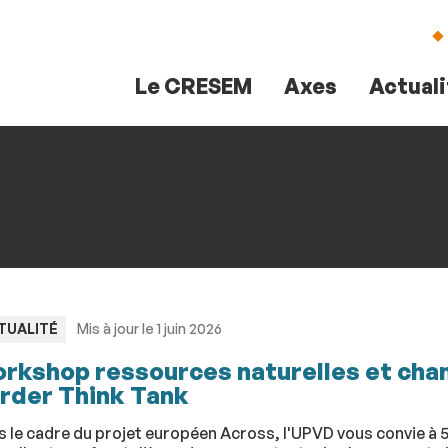
Aller
Navigation
Accès
Connexion
au
directs
contenu
Le CRESEM
Axes
Actual
PE
TUALITÉ
Mis à jour le 1 juin 2026
rkshop ressources naturelles et cha
rder Think Tank
 le cadre du projet européen Across, l'UPVD vous convie à 5