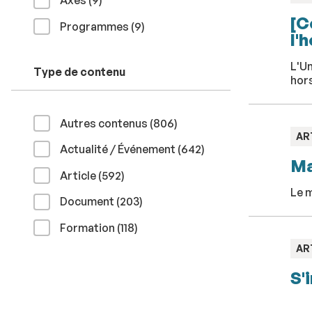
Axes (9
)
:
[C
résultats
Programmes (9
)
l'
L'Un
Type de contenu
hors
résultats
Autres contenus (806
)
TY
AR
résultats
Actualité / Événement (642
)
:
Ma
résultats
Article (592
)
Le m
résultats
Document (203
)
résultats
Formation (118
)
TY
AR
:
S'