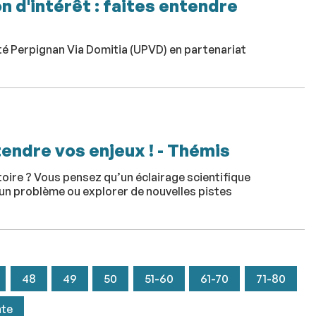
n d'intérêt : faites entendre
sité Perpignan Via Domitia (UPVD) en partenariat
tendre vos enjeux ! - Thémis
itoire ? Vous pensez qu’un éclairage scientifique
 un problème ou explorer de nouvelles pistes
48
49
50
51-60
61-70
71-80
nte