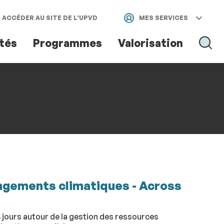
ACCÉDER AU SITE DE L’UPVD
MES SERVICES
ités
Programmes
Valorisation
RECH
RECHER
ngements climatiques - Across
 jours autour de la gestion des ressources