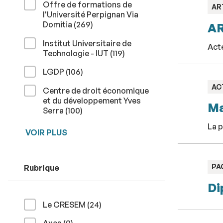
Offre de formations de
TY
AR
l'Université Perpignan Via
:
résultats
Domitia (269
)
A
Institut Universitaire de
Act
résultats
Technologie - IUT (119
)
résultats
LGDP (106
)
TY
AC
Centre de droit économique
:
et du développement Yves
Ma
résultats
Serra (100
)
La p
VOIR PLUS
TY
PA
Rubrique
:
Di
résultats
Le CRESEM (24
)
résultats