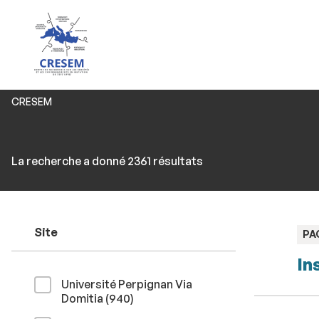
Vous
CRESEM
êtes
ici :
Rechercher
Accéder
La recherche a donné 2361 résultats
par
aux
mots-
résultats
clés
Site
TY
PA
:
In
Université Perpignan Via
résultats
Domitia (940
)