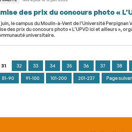
mise des prix du concours photo « L’UP
 juin, le campus du Moulin-à-Vent de l’Université Perpignan V
se des prix du concours photo « L’UPVD ici et ailleurs », or
communauté universitaire.
31
32
33
34
35
36
37
38
81-90
91-100
101-200
201-237
Page suiva