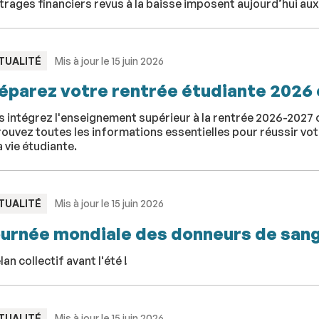
trages financiers revus à la baisse imposent aujourd’hui aux 
PE
TUALITÉ
Mis à jour le 15 juin 2026
éparez votre rentrée étudiante 2026 
s intégrez l'enseignement supérieur à la rentrée 2026-2027 
ouvez toutes les informations essentielles pour réussir votr
a vie étudiante.
PE
TUALITÉ
Mis à jour le 15 juin 2026
urnée mondiale des donneurs de san
lan collectif avant l'été !
PE
TUALITÉ
Mis à jour le 15 juin 2026