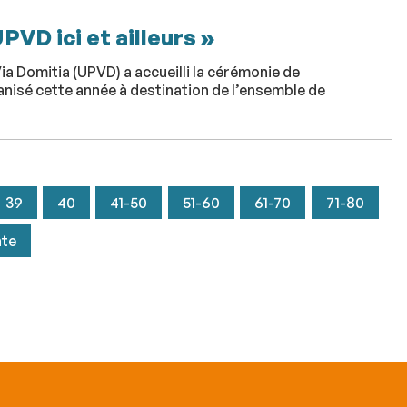
VD ici et ailleurs »
ia Domitia (UPVD) a accueilli la cérémonie de
ganisé cette année à destination de l’ensemble de
39
40
41-50
51-60
61-70
71-80
nte