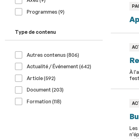
Axes (9
)
TY
PA
résultats
:
Programmes (9
)
Ap
Type de contenu
TY
AC
:
résultats
Autres contenus (806
)
Re
résultats
Actualité / Événement (642
)
À l'
résultats
Article (592
)
fest
résultats
Document (203
)
résultats
Formation (118
)
TY
AC
:
Bu
Les
n’ép