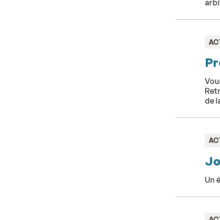
arbi
TY
AC
:
Pr
Vou
Retr
de l
TY
AC
:
Jo
Un é
TY
AC