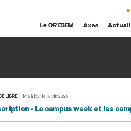
Aller
Navigation
Accès
Connexion
au
directs
contenu
Le CRESEM
Axes
Actual
PE
GE LIBRE
Mis à jour le 16 juin 2026
scription - La campus week et les ca